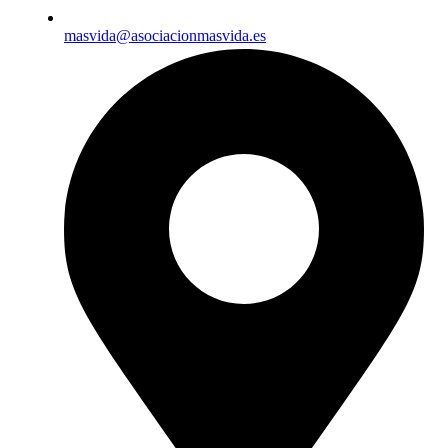
masvida@asociacionmasvida.es