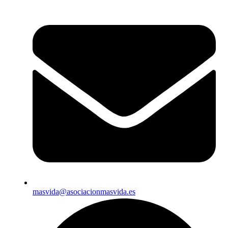
masvida@asociacionmasvida.es