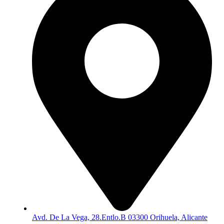
Avd. De La Vega, 28.Entlo.B 03300 Orihuela, Alicante